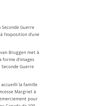
la Seconde Guerre
à l’exposition d’une
n van Bruggen met à
 la forme d’images
la Seconde Guerre
ccueilli la famille
incesse Margriet à
e remerciement pour
n au Canada de 100