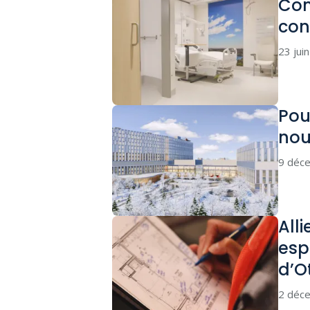
Con
con
23 jui
Pou
no
9 déc
All
esp
d’O
2 déc