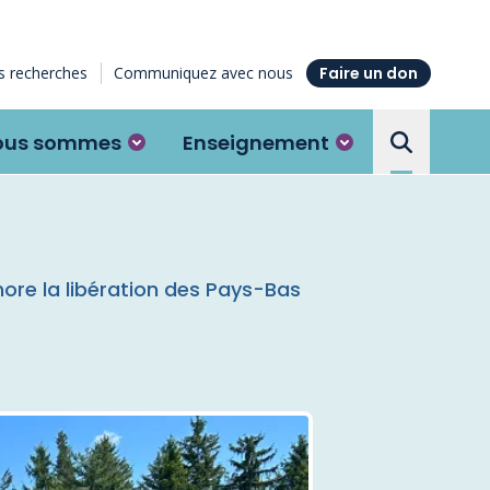
 recherches
Communiquez avec nous
Faire un don
ous sommes
Enseignement
Search the
ore la libération des Pays-Bas