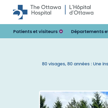
Skip to main content
Patients et visiteurs
Départements et
80 visages, 80 années : Une i