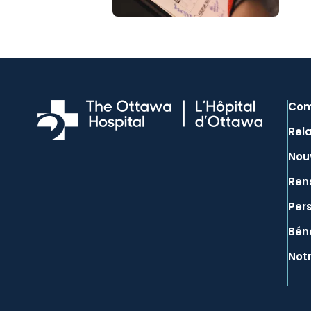
Com
Rela
Nouv
Ren
Per
Bén
Not